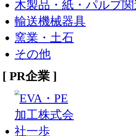
木製品・紙・パルプ関
輸送機械器具
窯業・土石
その他
[ PR企業 ]