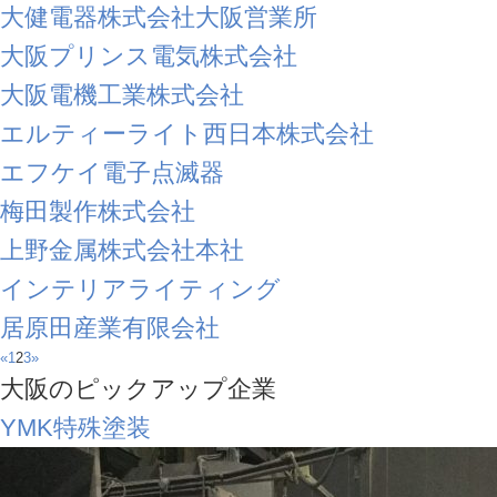
大健電器株式会社大阪営業所
大阪プリンス電気株式会社
大阪電機工業株式会社
エルティーライト西日本株式会社
エフケイ電子点滅器
梅田製作株式会社
上野金属株式会社本社
インテリアライティング
居原田産業有限会社
«
1
2
3
»
大阪のピックアップ企業
YMK特殊塗装