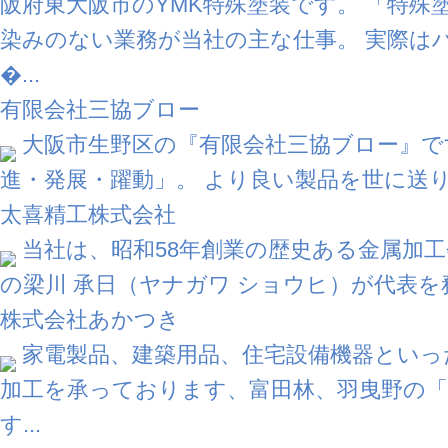
阪府東大阪市のYMK特殊塗装です。 「特殊
染みのない業務が当社の主な仕事。 実際は
�...
有限会社三協ブロー
大阪市生野区の『有限会社三協ブロー』で
進・発展・躍動」。 より良い製品を世に送り
太喜精工株式会社
当社は、昭和58年創業の歴史ある金属加工
の梁川 承日（ヤナガワ ショウヒ）が代表を務
株式会社あかつき
家電製品、建築用品、住宅設備機器といっ
加工を承っております、富田林、羽曳野の
す...