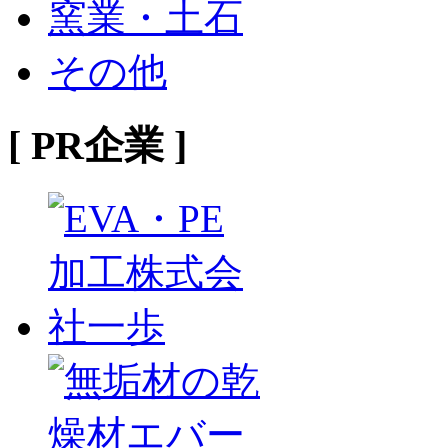
窯業・土石
その他
[ PR企業 ]