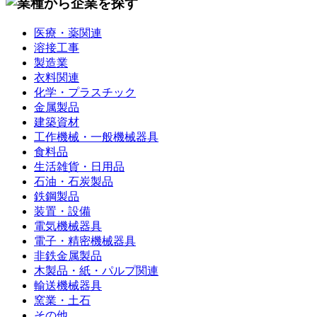
医療・薬関連
溶接工事
製造業
衣料関連
化学・プラスチック
金属製品
建築資材
工作機械・一般機械器具
食料品
生活雑貨・日用品
石油・石炭製品
鉄鋼製品
装置・設備
電気機械器具
電子・精密機械器具
非鉄金属製品
木製品・紙・パルプ関連
輸送機械器具
窯業・土石
その他