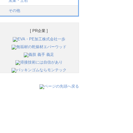
窯業・土石
その他
[ PR企業 ]