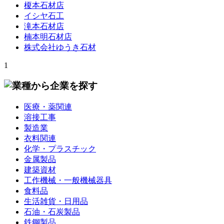
榎本石材店
イシヤ石工
滝本石材店
楠本明石材店
株式会社ゆうき石材
1
医療・薬関連
溶接工事
製造業
衣料関連
化学・プラスチック
金属製品
建築資材
工作機械・一般機械器具
食料品
生活雑貨・日用品
石油・石炭製品
鉄鋼製品