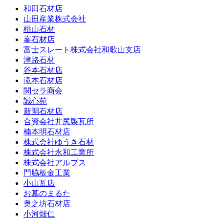
和田石材店
山田産業株式会社
桃山石材
峯石材店
富士スレート株式会社和歌山支店
津路石材
谷本石材店
滝本石材店
関セラ商会
誠心苑
新開石材店
合資会社井尻製瓦所
楠本明石材店
株式会社ゆうき石材
株式会社永和工業所
株式会社アルプス
門脇板金工業
小山瓦店
お墓のまるた
奥之坊石材店
小河畑仁