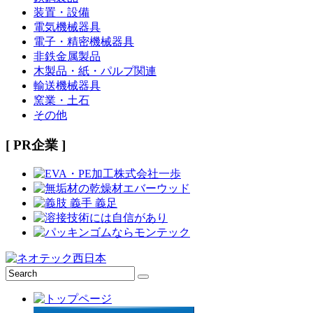
装置・設備
電気機械器具
電子・精密機械器具
非鉄金属製品
木製品・紙・パルプ関連
輸送機械器具
窯業・土石
その他
[ PR企業 ]