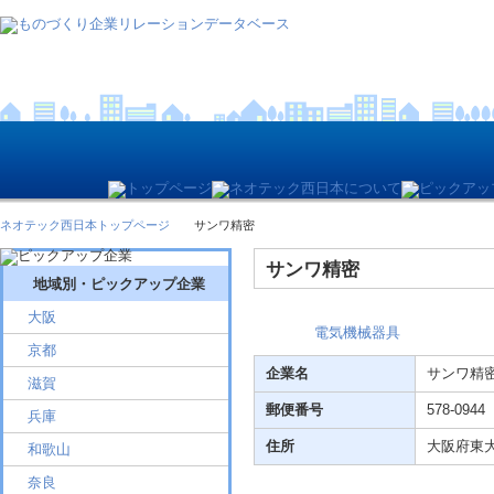
ネオテック西日本トップページ
サンワ精密
サンワ精密
地域別・ピックアップ企業
大阪
電気機械器具
京都
企業名
サンワ精
滋賀
郵便番号
578-0944
兵庫
住所
大阪府東
和歌山
奈良